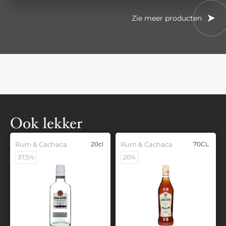
Zie meer producten
Ook lekker
Rum & Cachaca
20cl
Rum & Cachaca
70CL
37,5%
20%