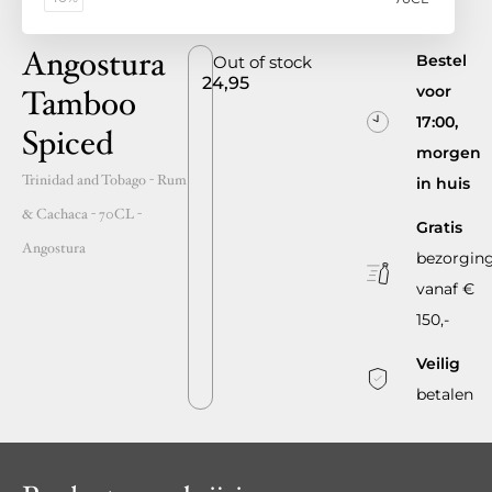
Angostura
Bestel
Out of stock
24,95
voor
Tamboo
17:00,
Spiced
morgen
Trinidad and Tobago
- Rum
in huis
& Cachaca -
70CL
-
Gratis
Angostura
bezorgin
vanaf €
150,-
Veilig
betalen