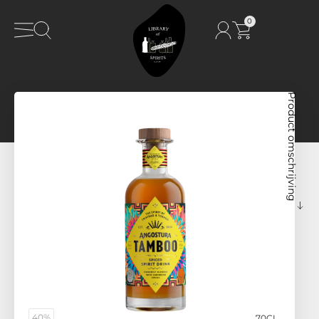
0
Product omschrijving
40%
70CL