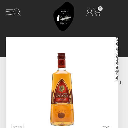
0
Product omschrijving
37,5%
70CL