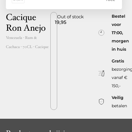
Cacique
Bestel
Out of stock
19,95
voor
Ron Anejo
17:00,
Venezuela
- Rum &
morgen
Cachaca -
70CL
-
Cacique
in huis
Gratis
bezorgin
vanaf €
150,-
Veilig
betalen