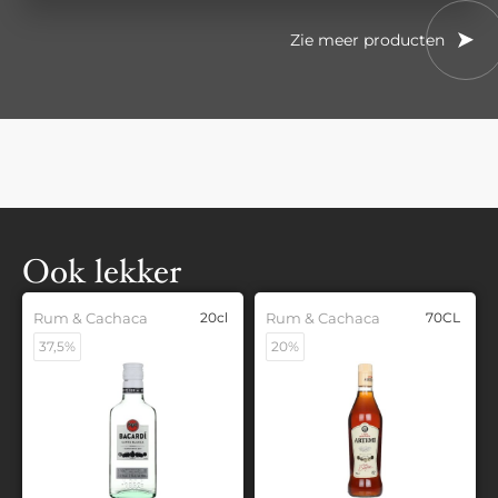
Zie meer producten
Ook lekker
Rum & Cachaca
20cl
Rum & Cachaca
70CL
37,5%
20%