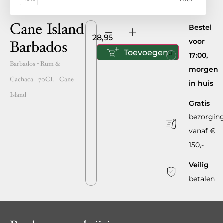
Cane Island
Bestel
28,95
voor
Barbados
Toevoegen
17:00,
Barbados
- Rum &
morgen
Cachaca -
70CL
-
Cane
in huis
Island
Gratis
bezorgin
vanaf €
150,-
Veilig
betalen