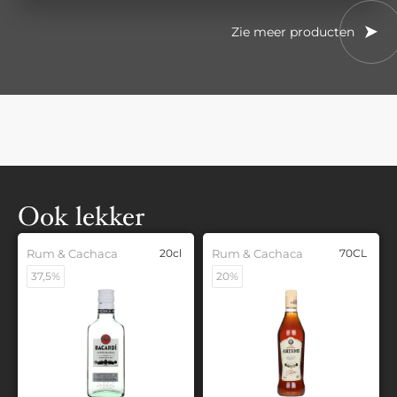
Zie meer producten
Ook lekker
Rum & Cachaca
20cl
Rum & Cachaca
70CL
37,5%
20%