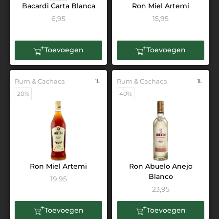
Bacardi Carta Blanca
Ron Miel Artemi
6,95
15,95
Toevoegen
Toevoegen
Rum & Cachaca
1L
Rum & Cachaca
1L
20%
40%
Ron Miel Artemi
Ron Abuelo Anejo
Blanco
19,95
23,95
Toevoegen
Toevoegen