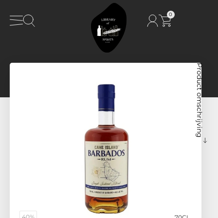
0
Product omschrijving
40%
70CL